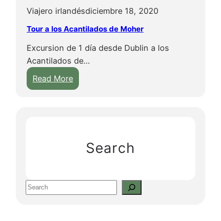
Viajero irlandés
diciembre 18, 2020
Tour a los Acantilados de Moher
Excursion de 1 día desde Dublin a los
Acantilados de…
:
Read More
T
o
u
r
a
Search
l
o
s
S
A
e
c
a
a