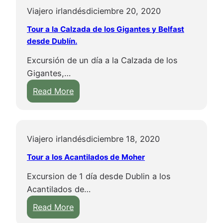
Viajero irlandés
diciembre 20, 2020
Tour a la Calzada de los Gigantes y Belfast
desde Dublín.
Excursión de un día a la Calzada de los
Gigantes,…
:
Read More
T
o
u
Viajero irlandés
diciembre 18, 2020
r
a
Tour a los Acantilados de Moher
l
Excursion de 1 día desde Dublin a los
a
Acantilados de…
C
:
a
Read More
T
l