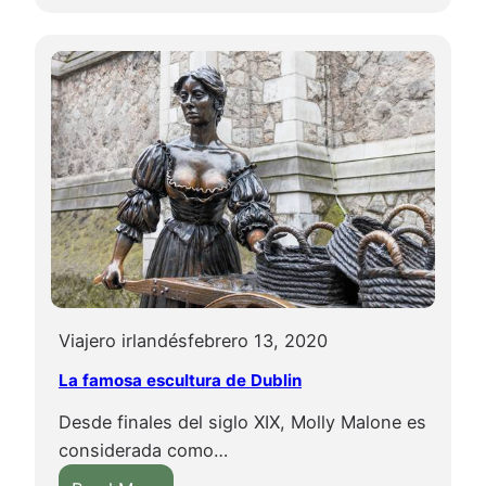
í
a
l
n
n
d
.
d
í
a
a
g
r
a
n
d
e
d
e
Viajero irlandés
febrero 13, 2020
I
La famosa escultura de Dublin
r
Desde finales del siglo XIX, Molly Malone es
l
considerada como…
a
n