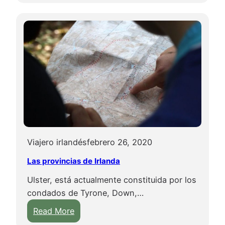
o
z
u
a
r
d
a
a
l
d
o
e
s
l
A
o
c
s
a
G
n
i
Viajero irlandés
febrero 26, 2020
t
g
Las provincias de Irlanda
i
a
l
n
Ulster, está actualmente constituida por los
a
t
condados de Tyrone, Down,…
d
e
:
Read More
o
s
L