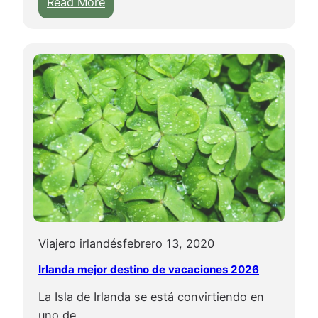
:
Read More
d
L
a
a
S
f
A
a
N
m
P
o
A
s
T
a
R
e
I
s
C
c
I
u
O
l
Viajero irlandés
febrero 13, 2020
t
Irlanda mejor destino de vacaciones 2026
u
La Isla de Irlanda se está convirtiendo en
r
uno de…
a